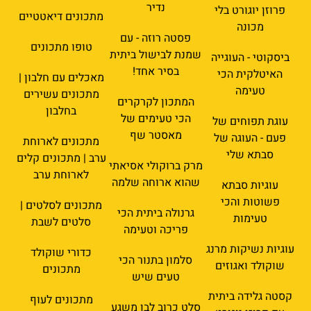
נדיר
פרוזן יוגורט בלי
מתכונים דיאטטיים
מכונה
פסטה רוזה - עם
טופו מתכונים
שמנת לבישול ביתית
ביסקוטי - העוגייה
בסיר אחד!
האיטלקית הכי
מאכלים עם חלבון |
טעימה
מתכונים עשירים
המתכון לקרקרים
בחלבון
הכי טעימים של
עוגת תפוחים של
מאסטר שף
פעם - העוגה של
מתכונים לארוחת
סבתא שלי
ערב | מתכונים קלים
מרק ברוקולי אסיאתי
לארוחת ערב
שהוא ארוחה שלמה
עוגיות סבתא
פשוטות והכי
מתכונים לסלטים |
גרנולה ביתית הכי
טעימות
סלטים לשבת
פריכה וטעימה
עוגיות נשיקות מרנג
כדורי שוקולד
סלמון בתנור הכי
שוקולד ואגוזים
מתכונים
טעים שיש
קסטה גלידה ביתית
מתכונים לעוף
סלט כרוב לבן משגע