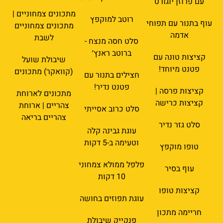
עם פרוזן יוגורט
מתכונים צמחוניים |
רוטב למוקפץ
עוף בתנור עם תפוחי
מתכונים צמחוניים
אדמה
לשבת
סלט חסה מנצח -
ברוטב ראנץ׳
קציצות טונה עם
שיבולת שועל
פטנט מיוחד!
(קוואקר) מתכונים
חצילים בתנור עם
פטנט נדיר!
קציצות פרסה |
מתכונים לארוחת
קציצות כרישה
צהריים | ארוחת
סלט כרוב אסייתי
צהריים בריאה
סלט גזר נדיר
עוגת גבינה קלה
וטעימה ב-5 דקות
טופו מוקפץ
פלפל ממולא צמחוני
עוף בסיר
10 דקות
קציצות טופו
עוגת תפוזים בחושה
חריימה מתכון
פנקייק שיבולת