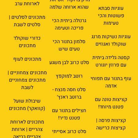
לארוחת ערב
שהוא ארוחה שלמה
עוגיות סבתא
פשוטות והכי
מתכונים לסלטים |
גרנולה ביתית הכי
טעימות
סלטים לשבת
פריכה וטעימה
עוגיות נשיקות מרנג
כדורי שוקולד
סלמון בתנור הכי
שוקולד ואגוזים
מתכונים
טעים שיש
קסטה גלידה ביתית
מתכונים לעוף
סלט כרוב לבן משגע
עם פרוזן יוגורט
מתכונים צמחוניים |
רוטב למוקפץ
עוף בתנור עם תפוחי
מתכונים צמחוניים
אדמה
לשבת
סלט חסה מנצח -
ברוטב ראנץ׳
קציצות טונה עם
שיבולת שועל
פטנט מיוחד!
(קוואקר) מתכונים
חצילים בתנור עם
פטנט נדיר!
קציצות פרסה |
מתכונים לארוחת
קציצות כרישה
צהריים | ארוחת
סלט כרוב אסייתי
צהריים בריאה