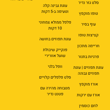
סלט גזר נדיר
עוגת גבינה קלה
וטעימה ב-5 דקות
טופו מוקפץ
פלפל ממולא צמחוני
עוף בסיר
10 דקות
קציצות טופו
עוגת תפוזים בחושה
חריימה מתכון
פנקייק שיבולת
שועל אוורירי
פרגיות בתנור
וופל בלגי
עוגת תפוזים | עוגת
תפוזים גבוהה
סלט פלפלים קלויים
אורז מוקפץ
מטבוחה מהירה עם
פטנט נדיר
אורז עם ירקות
לחם כוסמין