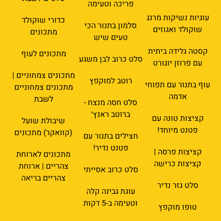
פריכה וטעימה
עוגיות נשיקות מרנג
כדורי שוקולד
סלמון בתנור הכי
שוקולד ואגוזים
מתכונים
טעים שיש
קסטה גלידה ביתית
מתכונים לעוף
סלט כרוב לבן משגע
עם פרוזן יוגורט
מתכונים צמחוניים |
רוטב למוקפץ
עוף בתנור עם תפוחי
מתכונים צמחוניים
אדמה
לשבת
סלט חסה מנצח -
ברוטב ראנץ׳
קציצות טונה עם
שיבולת שועל
פטנט מיוחד!
(קוואקר) מתכונים
חצילים בתנור עם
פטנט נדיר!
קציצות פרסה |
מתכונים לארוחת
קציצות כרישה
צהריים | ארוחת
סלט כרוב אסייתי
צהריים בריאה
סלט גזר נדיר
עוגת גבינה קלה
וטעימה ב-5 דקות
טופו מוקפץ