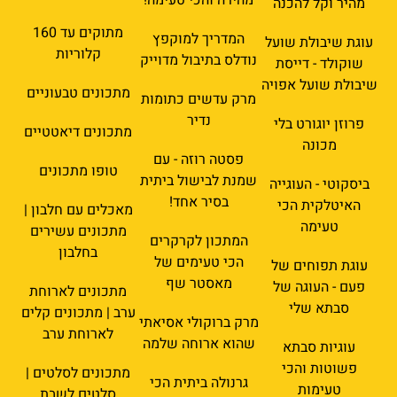
מהיר וקל להכנה
מתוקים עד 160
המדריך למוקפץ
עוגת שיבולת שועל
קלוריות
נודלס בתיבול מדוייק
שוקולד - דייסת
שיבולת שועל אפויה
מתכונים טבעוניים
מרק עדשים כתומות
נדיר
פרוזן יוגורט בלי
מתכונים דיאטטיים
מכונה
פסטה רוזה - עם
טופו מתכונים
שמנת לבישול ביתית
ביסקוטי - העוגייה
בסיר אחד!
האיטלקית הכי
מאכלים עם חלבון |
טעימה
מתכונים עשירים
המתכון לקרקרים
בחלבון
הכי טעימים של
עוגת תפוחים של
מאסטר שף
פעם - העוגה של
מתכונים לארוחת
סבתא שלי
ערב | מתכונים קלים
מרק ברוקולי אסיאתי
לארוחת ערב
שהוא ארוחה שלמה
עוגיות סבתא
פשוטות והכי
מתכונים לסלטים |
גרנולה ביתית הכי
טעימות
סלטים לשבת