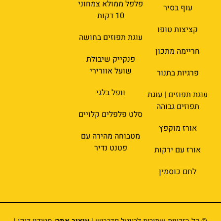
פלפל ממולא צמחוני
עוף בסיר
10 דקות
קציצות טופו
עוגת תפוזים בחושה
חריימה מתכון
פנקייק שיבולת
שועל אוורירי
פרגיות בתנור
וופל בלגי
עוגת תפוזים | עוגת
תפוזים גבוהה
סלט פלפלים קלויים
אורז מוקפץ
מטבוחה מהירה עם
פטנט נדיר
אורז עם ירקות
לחם כוסמין
© כל הזכויות שמורות לרויטל פדרבוש |
עיצוב אתר:
סטודיו דנקו |