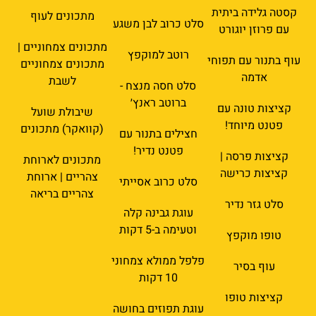
קסטה גלידה ביתית
מתכונים לעוף
סלט כרוב לבן משגע
עם פרוזן יוגורט
מתכונים צמחוניים |
רוטב למוקפץ
עוף בתנור עם תפוחי
מתכונים צמחוניים
אדמה
לשבת
סלט חסה מנצח -
ברוטב ראנץ׳
קציצות טונה עם
שיבולת שועל
פטנט מיוחד!
(קוואקר) מתכונים
חצילים בתנור עם
פטנט נדיר!
קציצות פרסה |
מתכונים לארוחת
קציצות כרישה
צהריים | ארוחת
סלט כרוב אסייתי
צהריים בריאה
סלט גזר נדיר
עוגת גבינה קלה
וטעימה ב-5 דקות
טופו מוקפץ
פלפל ממולא צמחוני
עוף בסיר
10 דקות
קציצות טופו
עוגת תפוזים בחושה