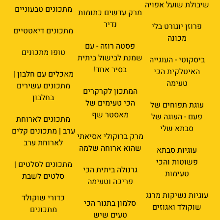
שיבולת שועל אפויה
מתכונים טבעוניים
מרק עדשים כתומות
נדיר
פרוזן יוגורט בלי
מתכונים דיאטטיים
מכונה
פסטה רוזה - עם
טופו מתכונים
שמנת לבישול ביתית
ביסקוטי - העוגייה
בסיר אחד!
האיטלקית הכי
מאכלים עם חלבון |
טעימה
מתכונים עשירים
המתכון לקרקרים
בחלבון
הכי טעימים של
עוגת תפוחים של
מאסטר שף
פעם - העוגה של
מתכונים לארוחת
סבתא שלי
ערב | מתכונים קלים
מרק ברוקולי אסיאתי
לארוחת ערב
שהוא ארוחה שלמה
עוגיות סבתא
פשוטות והכי
מתכונים לסלטים |
גרנולה ביתית הכי
טעימות
סלטים לשבת
פריכה וטעימה
עוגיות נשיקות מרנג
כדורי שוקולד
סלמון בתנור הכי
שוקולד ואגוזים
מתכונים
טעים שיש