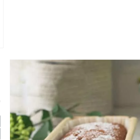
א
ק
ה