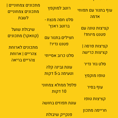
מתכונים צמחוניים |
רוטב למוקפץ
עוף בתנור עם תפוחי
מתכונים צמחוניים
אדמה
לשבת
סלט חסה מנצח -
ברוטב ראנץ׳
קציצות טונה עם
שיבולת שועל
פטנט מיוחד!
(קוואקר) מתכונים
חצילים בתנור עם
פטנט נדיר!
קציצות פרסה |
מתכונים לארוחת
קציצות כרישה
צהריים | ארוחת
סלט כרוב אסייתי
צהריים בריאה
סלט גזר נדיר
עוגת גבינה קלה
וטעימה ב-5 דקות
טופו מוקפץ
פלפל ממולא צמחוני
עוף בסיר
10 דקות
קציצות טופו
עוגת תפוזים בחושה
חריימה מתכון
פנקייק שיבולת