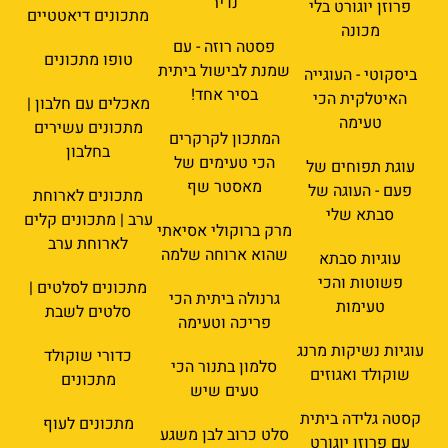
נדיר
פרוזן יוגורט בלי
מתכונים דיאטטיים
מכונה
פסטה רוזה - עם
טופו מתכונים
שמנת לבישול ביתית
ביסקוטי - העוגייה
בסיר אחד!
האיטלקית הכי
מאכלים עם חלבון |
טעימה
מתכונים עשירים
המתכון לקרקרים
בחלבון
הכי טעימים של
עוגת תפוחים של
מאסטר שף
פעם - העוגה של
מתכונים לארוחת
סבתא שלי
ערב | מתכונים קלים
מרק ברוקולי אסיאתי
לארוחת ערב
שהוא ארוחה שלמה
עוגיות סבתא
פשוטות והכי
מתכונים לסלטים |
גרנולה ביתית הכי
טעימות
סלטים לשבת
פריכה וטעימה
עוגיות נשיקות מרנג
כדורי שוקולד
סלמון בתנור הכי
שוקולד ואגוזים
מתכונים
טעים שיש
קסטה גלידה ביתית
מתכונים לעוף
סלט כרוב לבן משגע
עם פרוזן יוגורט