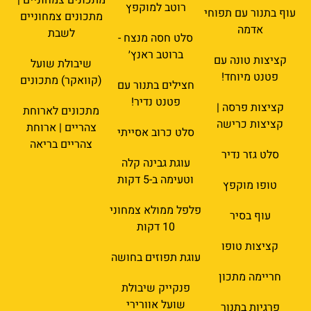
רוטב למוקפץ
עוף בתנור עם תפוחי
מתכונים צמחוניים
אדמה
לשבת
סלט חסה מנצח -
ברוטב ראנץ׳
קציצות טונה עם
שיבולת שועל
פטנט מיוחד!
(קוואקר) מתכונים
חצילים בתנור עם
פטנט נדיר!
קציצות פרסה |
מתכונים לארוחת
קציצות כרישה
צהריים | ארוחת
סלט כרוב אסייתי
צהריים בריאה
סלט גזר נדיר
עוגת גבינה קלה
וטעימה ב-5 דקות
טופו מוקפץ
פלפל ממולא צמחוני
עוף בסיר
10 דקות
קציצות טופו
עוגת תפוזים בחושה
חריימה מתכון
פנקייק שיבולת
שועל אוורירי
פרגיות בתנור