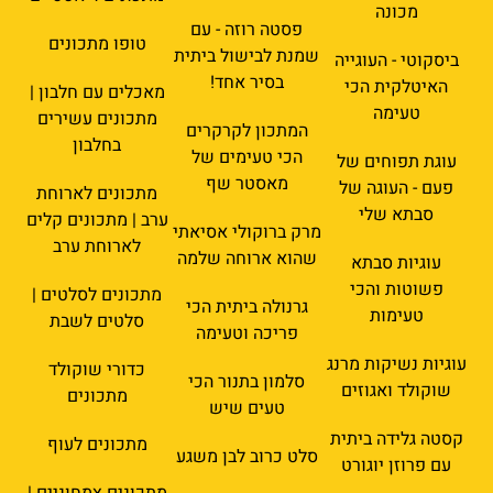
מכונה
פסטה רוזה - עם
טופו מתכונים
שמנת לבישול ביתית
ביסקוטי - העוגייה
בסיר אחד!
האיטלקית הכי
מאכלים עם חלבון |
טעימה
מתכונים עשירים
המתכון לקרקרים
בחלבון
הכי טעימים של
עוגת תפוחים של
מאסטר שף
פעם - העוגה של
מתכונים לארוחת
סבתא שלי
ערב | מתכונים קלים
מרק ברוקולי אסיאתי
לארוחת ערב
שהוא ארוחה שלמה
עוגיות סבתא
פשוטות והכי
מתכונים לסלטים |
גרנולה ביתית הכי
טעימות
סלטים לשבת
פריכה וטעימה
עוגיות נשיקות מרנג
כדורי שוקולד
סלמון בתנור הכי
שוקולד ואגוזים
מתכונים
טעים שיש
קסטה גלידה ביתית
מתכונים לעוף
סלט כרוב לבן משגע
עם פרוזן יוגורט
מתכונים צמחוניים |