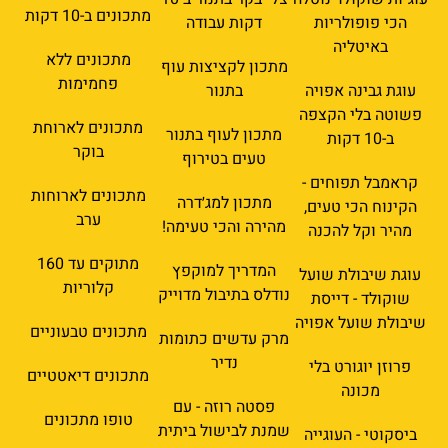
מתכונים ב-10 דקות
הכי פופולריות
דקות עבודה
באיטליה
מתכונים ללא
מתכון לקציצות עוף
פחמימות
עוגת גבינה אפויה
בתנור
פשוטה בלי הקצפה
מתכונים לארוחת
מתכון לעוף בתנור
ב-10 דקות
בוקר
טעים בטירוף
קראמבל תפוחים -
מתכונים לארוחות
מתכון למג׳דרה
הקינוח הכי טעים,
ערב
מהירה והכי טעימה!
מהיר וקל להכנה
מתוקים עד 160
המדריך למוקפץ
עוגת שיבולת שועל
קלוריות
נודלס בתיבול מדוייק
שוקולד - דייסת
שיבולת שועל אפויה
מתכונים טבעוניים
מרק עדשים כתומות
נדיר
פרוזן יוגורט בלי
מתכונים דיאטטיים
מכונה
פסטה רוזה - עם
טופו מתכונים
שמנת לבישול ביתית
ביסקוטי - העוגייה