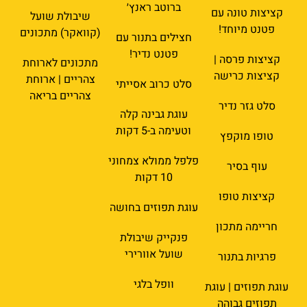
ברוטב ראנץ׳
קציצות טונה עם
שיבולת שועל
פטנט מיוחד!
(קוואקר) מתכונים
חצילים בתנור עם
פטנט נדיר!
קציצות פרסה |
מתכונים לארוחת
קציצות כרישה
צהריים | ארוחת
סלט כרוב אסייתי
צהריים בריאה
סלט גזר נדיר
עוגת גבינה קלה
וטעימה ב-5 דקות
טופו מוקפץ
פלפל ממולא צמחוני
עוף בסיר
10 דקות
קציצות טופו
עוגת תפוזים בחושה
חריימה מתכון
פנקייק שיבולת
שועל אוורירי
פרגיות בתנור
וופל בלגי
עוגת תפוזים | עוגת
תפוזים גבוהה