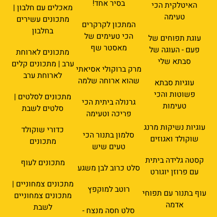
בסיר אחד!
האיטלקית הכי
מאכלים עם חלבון |
טעימה
מתכונים עשירים
המתכון לקרקרים
בחלבון
הכי טעימים של
עוגת תפוחים של
מאסטר שף
פעם - העוגה של
מתכונים לארוחת
סבתא שלי
ערב | מתכונים קלים
מרק ברוקולי אסיאתי
לארוחת ערב
שהוא ארוחה שלמה
עוגיות סבתא
פשוטות והכי
מתכונים לסלטים |
גרנולה ביתית הכי
טעימות
סלטים לשבת
פריכה וטעימה
עוגיות נשיקות מרנג
כדורי שוקולד
סלמון בתנור הכי
שוקולד ואגוזים
מתכונים
טעים שיש
קסטה גלידה ביתית
מתכונים לעוף
סלט כרוב לבן משגע
עם פרוזן יוגורט
מתכונים צמחוניים |
רוטב למוקפץ
עוף בתנור עם תפוחי
מתכונים צמחוניים
אדמה
לשבת
סלט חסה מנצח -