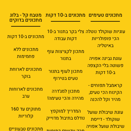
מתכונים טעימים
מתכונים ב-10 דקות
מטבח קל - בלוג
מתכונים בדוקים
עוגיות שוקולד נוטלה
צלי בקר בתנור ב-10
מתכונים ב-10 דקות
הכי פופולריות
דקות עבודה
באיטליה
מתכונים ללא
מתכון לקציצות עוף
פחמימות
עוגת גבינה אפויה
בתנור
פשוטה בלי הקצפה
מתכונים לארוחת
מתכון לעוף בתנור
ב-10 דקות
בוקר
טעים בטירוף
קראמבל תפוחים -
מתכונים לארוחות
מתכון למג׳דרה
הקינוח הכי טעים,
ערב
מהירה והכי טעימה!
מהיר וקל להכנה
מתוקים עד 160
המדריך למוקפץ
עוגת שיבולת שועל
קלוריות
נודלס בתיבול מדוייק
שוקולד - דייסת
שיבולת שועל אפויה
מתכונים טבעוניים
מרק עדשים כתומות