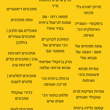
נדיר
פרוזן יוגורט בלי
מתכונים דיאטטיים
מכונה
פסטה רוזה - עם
טופו מתכונים
שמנת לבישול ביתית
ביסקוטי - העוגייה
בסיר אחד!
האיטלקית הכי
מאכלים עם חלבון |
טעימה
מתכונים עשירים
המתכון לקרקרים
בחלבון
הכי טעימים של
עוגת תפוחים של
מאסטר שף
פעם - העוגה של
מתכונים לארוחת
סבתא שלי
ערב | מתכונים קלים
מרק ברוקולי אסיאתי
לארוחת ערב
שהוא ארוחה שלמה
עוגיות סבתא
פשוטות והכי
מתכונים לסלטים |
גרנולה ביתית הכי
טעימות
סלטים לשבת
פריכה וטעימה
עוגיות נשיקות מרנג
כדורי שוקולד
סלמון בתנור הכי
שוקולד ואגוזים
מתכונים
טעים שיש
קסטה גלידה ביתית
מתכונים לעוף