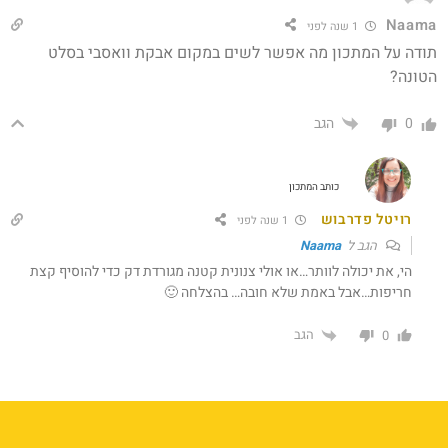
Naama
1 שנה לפני
תודה על המתכון מה אפשר לשים במקום אבקת וואסבי בסלט
הטונה?
הגב
0
כותב המתכון
רויטל פדרבוש
1 שנה לפני
הגב ל
Naama
הי, את יכולה לוותר…או אולי צנונית קטנה מגורדת דק כדי להוסיף קצת
חריפות…אבל באמת שלא חובה… בהצלחה 🙂
הגב
0