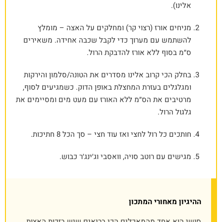
אלינו).
מניחים אורז (רצוי קר) ומחלקים על האצה – מומלץ
להשתמש עם מערוך כדי לקבל שכבה אחידה. משאירים
ס״מ בסוף ללא אורז להדבקת הרול.
בחלק הכי קרוב אלינו מסדרים את הטונה/סלמון והירקות
ומגלגלים בעזרת המחצלת באופן הדוק. כשמגיעים לסוף,
מרטיבים את הס״מ ללא האורז עם מעט מים ומסיימים את
גלגול הרול.
חותכים כל רול לחצי ואז עוד חצי – סך הכל 8 חתיכות.
מגישים עם רוטב סויה, וואסבי וג׳ינג׳ר כבוש.
ההיגיון מאחורי המתכון
סושי הוא אחד מהמאכלים הכי בריאים שיש בזכות האצות,