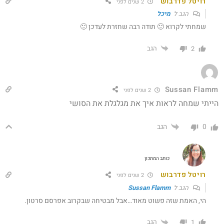
רויטל פדרבוש
2 שנים לפני
הגב ל
מיכל
שמחתי לקרוא 🙂 תודה רבה שחזרת לעדכן 🙂
הגב
2
Sussan Flamm
2 שנים לפני
‏הייתי שמחה לראות איך את מגלגלת את הסושי
הגב
0
כותב המתכון
רויטל פדרבוש
2 שנים לפני
הגב ל
Sussan Flamm
הי, האמת שזה פשוט מאוד…אבל מבטיחה שבקרוב אפרסם סרטון.
הגב
1