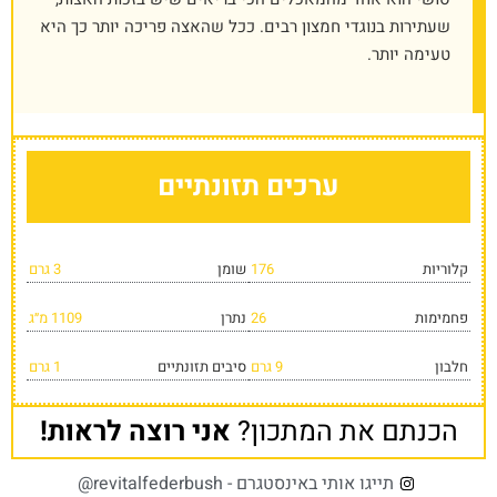
שעתירות בנוגדי חמצון רבים. ככל שהאצה פריכה יותר כך היא
טעימה יותר.
ערכים תזונתיים
קלוריות
176
שומן
3 גרם
פחמימות
26
נתרן
1109 מ״ג
חלבון
9 גרם
סיבים תזונתיים
1 גרם
הכנתם את המתכון?
אני רוצה לראות!
תייגו אותי באינסטגרם - revitalfederbush@