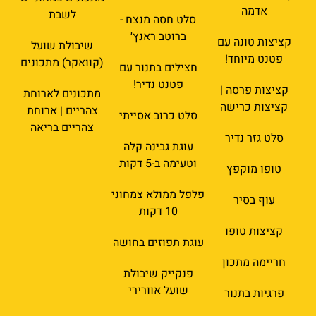
אדמה
לשבת
סלט חסה מנצח -
ברוטב ראנץ׳
קציצות טונה עם
שיבולת שועל
פטנט מיוחד!
(קוואקר) מתכונים
חצילים בתנור עם
פטנט נדיר!
קציצות פרסה |
מתכונים לארוחת
קציצות כרישה
צהריים | ארוחת
סלט כרוב אסייתי
צהריים בריאה
סלט גזר נדיר
עוגת גבינה קלה
וטעימה ב-5 דקות
טופו מוקפץ
פלפל ממולא צמחוני
עוף בסיר
10 דקות
קציצות טופו
עוגת תפוזים בחושה
חריימה מתכון
פנקייק שיבולת
שועל אוורירי
פרגיות בתנור