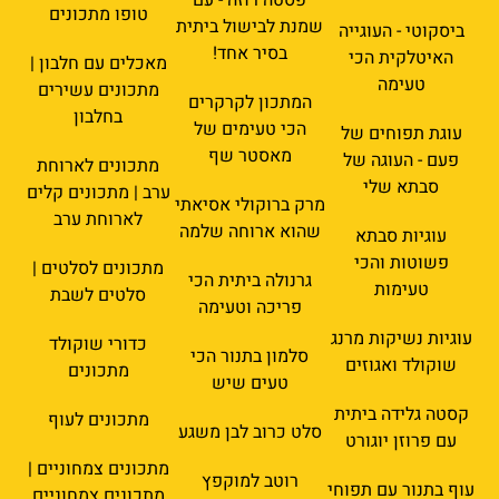
טופו מתכונים
שמנת לבישול ביתית
ביסקוטי - העוגייה
בסיר אחד!
האיטלקית הכי
מאכלים עם חלבון |
טעימה
מתכונים עשירים
המתכון לקרקרים
בחלבון
הכי טעימים של
עוגת תפוחים של
מאסטר שף
פעם - העוגה של
מתכונים לארוחת
סבתא שלי
ערב | מתכונים קלים
מרק ברוקולי אסיאתי
לארוחת ערב
שהוא ארוחה שלמה
עוגיות סבתא
פשוטות והכי
מתכונים לסלטים |
גרנולה ביתית הכי
טעימות
סלטים לשבת
פריכה וטעימה
עוגיות נשיקות מרנג
כדורי שוקולד
סלמון בתנור הכי
שוקולד ואגוזים
מתכונים
טעים שיש
קסטה גלידה ביתית
מתכונים לעוף
סלט כרוב לבן משגע
עם פרוזן יוגורט
מתכונים צמחוניים |
רוטב למוקפץ
עוף בתנור עם תפוחי
מתכונים צמחוניים