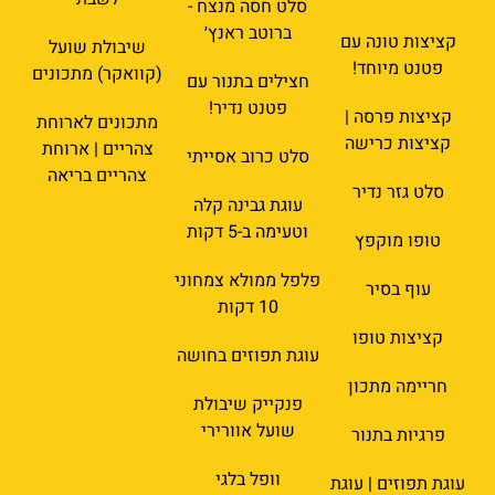
סלט חסה מנצח -
ברוטב ראנץ׳
קציצות טונה עם
שיבולת שועל
פטנט מיוחד!
(קוואקר) מתכונים
חצילים בתנור עם
פטנט נדיר!
קציצות פרסה |
מתכונים לארוחת
קציצות כרישה
צהריים | ארוחת
סלט כרוב אסייתי
צהריים בריאה
סלט גזר נדיר
עוגת גבינה קלה
וטעימה ב-5 דקות
טופו מוקפץ
פלפל ממולא צמחוני
עוף בסיר
10 דקות
קציצות טופו
עוגת תפוזים בחושה
חריימה מתכון
פנקייק שיבולת
שועל אוורירי
פרגיות בתנור
וופל בלגי
עוגת תפוזים | עוגת