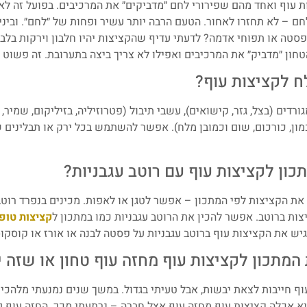
ת עוף ואחד מהם שפירורי לחם ״מדביקים״ את המרכיבים. בפועל זה לא
לחם – לא תחזרו לאחור. הטעם הרבה יותר עשיר ופחות של ״לחם״. ובינ
פסטה או תפוחי אדמה? לדעתי עדיף שהקציצות יהיו חלבון וירקות בלב
טחון ״מדביק״ את המרכיבים ואפילו לא צריך ביצה בתערובת. זה פשוט י
ח לקציצות עוף?
ורדים (בצל, גזר, קישואים), עשבי תיבול (פטרוזיליה, בזיליקום, שמיר
כמון, כורכום, שום וכמובן מלח). אפשר להשתמש בכל ירק או תבלינים 
ון לקציצות עוף עם רוטב עגבניות?
ם את הקציצות לפי המתכון – אפשר לטגן או לאפות. מכינים בנפרד רוטב
ות ברוטב. אפשר להכין את הרוטב עגבניות כמו במתכון ל
קציצות טופו
יש את הקציצות עוף ברוטב עגבניות על פסטה לבנה או אורז או קוסקו
המתכון לקציצות עוף מחזה עוף טחון או שזה י
 חייבות לצאת יבשות, אבל טעיתי בגדול. במשך שנים נמנעתי מלהכין
 אכלה קציצות עוף מחזה עוף אצל חברה – נרתעתי מכך. החזה עוף גם