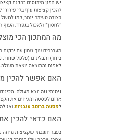
יש המון מיתוסים בהכנת קציצו
להכין קציצות עוף בלי פירורי 
בצורה טעימה יותר, כמו למשל 
״לחסוך״ ולאכול בנפרד. העוף ה
מה המתכון הכי מוצל
מערבבים עוף טחון עם ירקות מג
ביחד) ותבלינים (פלפל שחור, 
לאפות והתוצאה יוצאת מעולה.
האם אפשר להכין מתכ
ניסיתי וזה יוצא מעולה. מכיני
אדום לפסטה ומניחים את הקציצ
ל
פסטה ברוטב עגבניות
ואז להג
האם כדאי להכין את 
בעבר חשבתי שקציצות מחזה עוף
אחרי שהבת שלי סיפרה לי שהיא