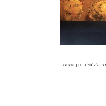
חזה עוף מכיל מעט קלוריות – 195 ל-100 גרם וכ-30 גרם חלבון שזה המון! מנה ממוצעת של חזה עוף מכילה 200 גרם כך שמדובר