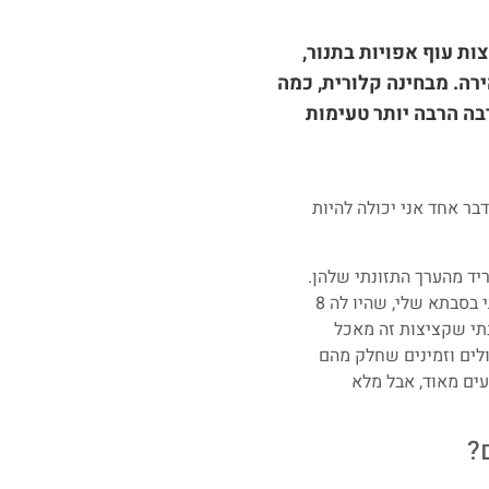
ות עוף אפויות בתנור,
רה. מבחינה קלורית, כמה
בה הרבה יותר טעימות
בר אחד אני יכולה להיות
יד מהערך התזונתי שלהן.
החזה עוף מכיל כמות גבוהה של חלבון והפחמימות (פירורי לחם או קמח חסרי ערך תזונתי). ואז נזכרתי בסבתא שלי, שהיו לה 8
תי שקציצות זה מאכל
ולים וזמינים שחלק מהם
ים מאוד, אבל מלא
?