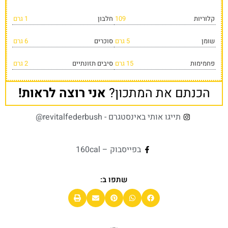
קלוריות
109
חלבון
1 גרם
שומן
5 גרם
סוכרים
6 גרם
פחמימות
15 גרם
סיבים תזונתיים
2 גרם
הכנתם את המתכון?
אני רוצה לראות!
תייגו אותי באינסטגרם - revitalfederbush@
בפייסבוק – 160cal
שתפו ב: