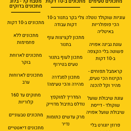
מתכונים טעימים
מתכונים ב-10 דקות
מטבח קל - בלוג
מתכונים בדוקים
עוגיות שוקולד נוטלה
צלי בקר בתנור ב-10
מתכונים ב-10 דקות
הכי פופולריות
דקות עבודה
באיטליה
מתכונים ללא
מתכון לקציצות עוף
פחמימות
עוגת גבינה אפויה
בתנור
פשוטה בלי הקצפה
מתכונים לארוחת
מתכון לעוף בתנור
ב-10 דקות
בוקר
טעים בטירוף
קראמבל תפוחים -
מתכונים לארוחות
מתכון למג׳דרה
הקינוח הכי טעים,
ערב
מהירה והכי טעימה!
מהיר וקל להכנה
מתוקים עד 160
המדריך למוקפץ
עוגת שיבולת שועל
קלוריות
נודלס בתיבול מדוייק
שוקולד - דייסת
שיבולת שועל אפויה
מתכונים טבעוניים
מרק עדשים כתומות
נדיר
פרוזן יוגורט בלי
מתכונים דיאטטיים