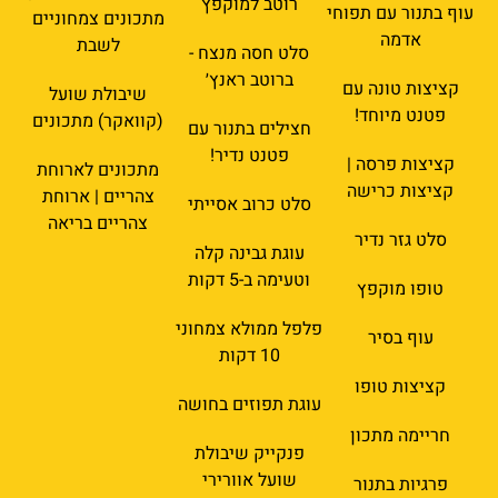
רוטב למוקפץ
עוף בתנור עם תפוחי
מתכונים צמחוניים
אדמה
לשבת
סלט חסה מנצח -
ברוטב ראנץ׳
קציצות טונה עם
שיבולת שועל
פטנט מיוחד!
(קוואקר) מתכונים
חצילים בתנור עם
פטנט נדיר!
קציצות פרסה |
מתכונים לארוחת
קציצות כרישה
צהריים | ארוחת
סלט כרוב אסייתי
צהריים בריאה
סלט גזר נדיר
עוגת גבינה קלה
וטעימה ב-5 דקות
טופו מוקפץ
פלפל ממולא צמחוני
עוף בסיר
10 דקות
קציצות טופו
עוגת תפוזים בחושה
חריימה מתכון
פנקייק שיבולת
שועל אוורירי
פרגיות בתנור