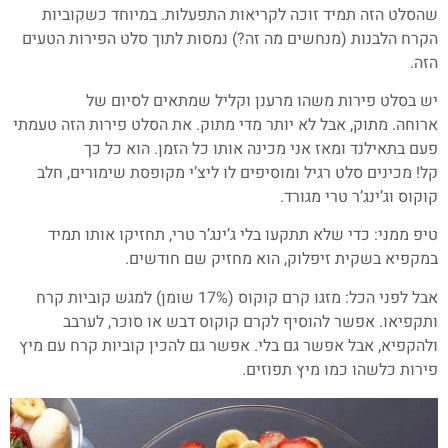
שהסלט הזה תמיד זוכה לקריאות התפעלות. במיוחד כשקוביות
הקרח הלבנות (מנחשים מה זה?) נמסות לתוך סלט הפירות הטעים
הזה.
יש בסלט פירות משהו מרענן וקליל שמתאים לסיום של
ארוחה. מתוק, אבל לא יותר מדי מתוק. את הסלט פירות הזה טעמתי
פעם בתאילנד ומאז אני מכינה אותו כל הזמן. הוא כל כך
קל! מכינים סלט רגיל ומוסיפים לו ליצ’י מקופסת שימורים, חלב
קוקוס וג’ינג’ר טרי מגורד.
טיפ ממני: כדי שלא תתקעו בלי ג’ינג’ר טרי, תחזיקו אותו תמיד
במקפיא בשקית זיפלוק, הוא מחזיק שם חודשים.
אבל לפני הכל: מזגו קרם קוקוס (17% שומן) למגש קוביות קרח
ותקפיאו. אפשר להוסיף לקרם קוקוס דבש או סוכר, לערבב
ולהקפיא, אבל אפשר גם בלי. אפשר גם להכין קוביות קרח עם מיץ
פירות כלשהו כמו מיץ תפוזים.