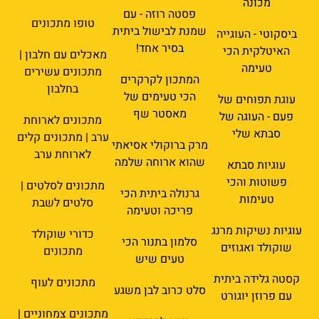
מכונה
פסטה רוזה - עם
טופו מתכונים
שמנת לבישול ביתית
ביסקוטי - העוגייה
בסיר אחד!
האיטלקית הכי
מאכלים עם חלבון |
טעימה
מתכונים עשירים
המתכון לקרקרים
בחלבון
הכי טעימים של
עוגת תפוחים של
מאסטר שף
פעם - העוגה של
מתכונים לארוחת
סבתא שלי
ערב | מתכונים קלים
מרק ברוקולי אסיאתי
לארוחת ערב
שהוא ארוחה שלמה
עוגיות סבתא
פשוטות והכי
מתכונים לסלטים |
גרנולה ביתית הכי
טעימות
סלטים לשבת
פריכה וטעימה
עוגיות נשיקות מרנג
כדורי שוקולד
סלמון בתנור הכי
שוקולד ואגוזים
מתכונים
טעים שיש
קסטה גלידה ביתית
מתכונים לעוף
סלט כרוב לבן משגע
עם פרוזן יוגורט
מתכונים צמחוניים |