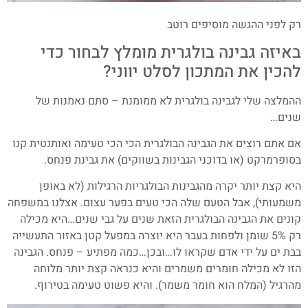
רק לפני ההגשה מוסיפים רוטב
באיזה גבינה בולגרית מומלץ לבחור כדי
להכין את המתכון לסלט יווני?
ההמלצה שלי לגבינה בולגרית לא ממומנת – סתם נאמנות של
שנים…
אם אתם רוצים את הגבינה הבולגרית הכי הכי טעימה ואותנטית קנו
בסופרמרקט (או בדוכני הגבינות בשווקים) את גבינת פנחס.
היא קצת יותר יקרה מהגבינות הבולגריות הרגילות (לא באופן
משמעותי), אבל הטעם שלה הכי טעים בפער עצום. אצלנו במשפחה
קונים את הגבינה הבולגרית הזאת שנים על גבי שנים…היא מכילה
רק 5% שומן ולפחות בעבר היא יוצרה במפעל קטן באזור התעשייה
בבת ים על ידי אדם שקראו לו…ובכן…כמה מפתיע – פנחס. הגבינה
הזו לא מכילה חומרים משמרים והיא כנראה קצת יותר מלוחה
מהרגיל (המלח הוא חומר משמר). והיא פשוט טעימה בטירוף.