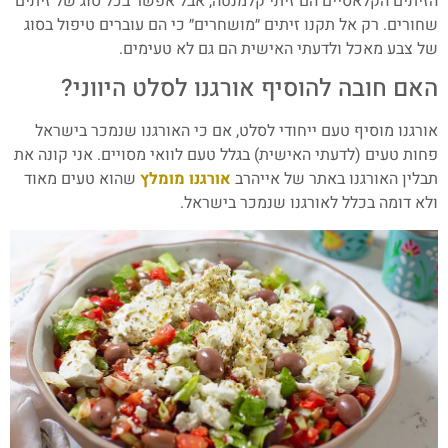
הזיתים הקלאסיים הם זיתי קלמנטה, אבל אפשר בכל סוג של זיתים
שחורים. רק אל תקנו זיתים ״מושחרים״ כי הם עוברים טיפול בסוג
של צבע מאכל ולדעתי האישית הם גם לא טעימים.
האם חובה להוסיף אורגנו לסלט היווני?
אורגנו מוסיף טעם ייחודי לסלט, אם כי האורגנו שנמכר בישראל
פחות טעים (לדעתי האישית) בגלל טעם לוואי מסויים. אני קונה את
תבלין האורגנו באתר של אייהרב
אורגנו מומלץ
שהוא טעים מאוד
ולא דומה בכלל לאורגנו שנמכר בישראל.