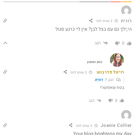
רונית
2 שנים לפני
הי,ילך גם עם בצל לבן? אין לי כרגע סגול
הגב
0
כותב המתכון
רויטל פדרבוש
2 שנים לפני
הגב ל
רונית
בטח שאפשר!
הגב
0
Joanie Collier
2 שנים לפני
Your blog brightens my day.