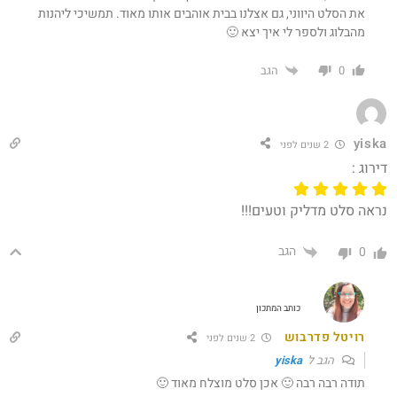
את הסלט היווני, גם אצלנו בבית אוהבים אותו מאוד. תמשיכי ליהנות
מהבלוג ולספר לי איך יצא 🙂
הגב
0
yiska
2 שנים לפני
דירוג :
נראה סלט מדליק וטעים!!!
הגב
0
כותב המתכון
רויטל פדרבוש
2 שנים לפני
הגב ל
yiska
תודה רבה רבה 🙂 אכן סלט מוצלח מאוד 🙂