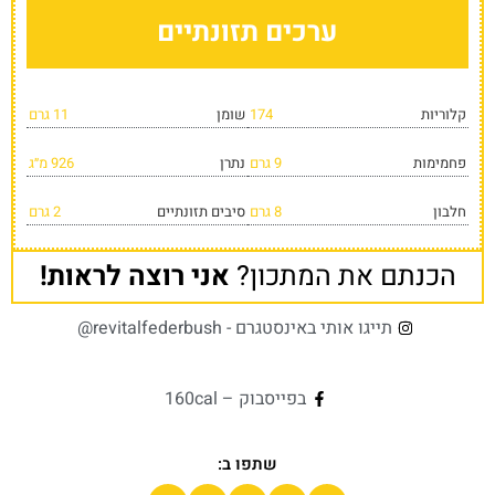
ערכים תזונתיים
קלוריות
174
שומן
11 גרם
פחמימות
9 גרם
נתרן
926 מ״ג
חלבון
8 גרם
סיבים תזונתיים
2 גרם
הכנתם את המתכון?
אני רוצה לראות!
תייגו אותי באינסטגרם - revitalfederbush@
בפייסבוק – 160cal
שתפו ב: