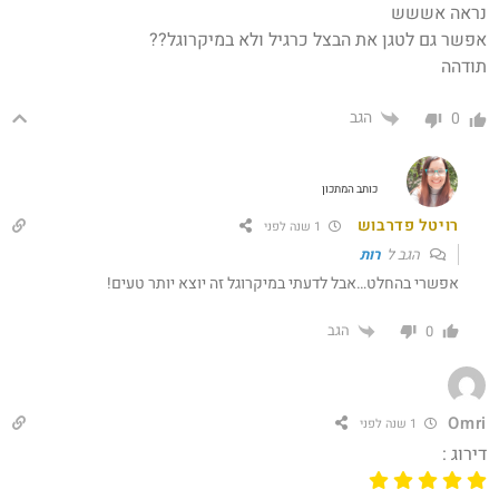
נראה אששש
אפשר גם לטגן את הבצל כרגיל ולא במיקרוגל??
תודהה
הגב
0
כותב המתכון
רויטל פדרבוש
1 שנה לפני
הגב ל
רות
אפשרי בהחלט…אבל לדעתי במיקרוגל זה יוצא יותר טעים!
הגב
0
Omri
1 שנה לפני
דירוג :