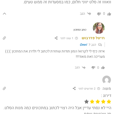
וואווו זה סלט יווני חלום, כמו במסעדות זה ממש טעים.
הגב
0
כותב המתכון
רויטל פדרבוש
1 שנה לפני
הגב ל
Omri
איזה כיף לי לקרוא! המון תודות שחזרת לכתוב לי ולדרג את המתכון :):):)
מעריכה זאת מאוד!!!
הגב
0
משה
2 חודשים לפני
דירוג :
היי לא נסתי עדיין אבל היה רצוי לכתוב במתכונים כמה מנות הסלט.
חג שבועות שמח.