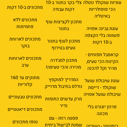
עוגיות שוקולד נוטלה
צלי בקר בתנור ב-10
מתכונים ב-10 דקות
הכי פופולריות
דקות עבודה
באיטליה
מתכונים ללא
מתכון לקציצות עוף
פחמימות
עוגת גבינה אפויה
בתנור
פשוטה בלי הקצפה
מתכונים לארוחת
מתכון לעוף בתנור
ב-10 דקות
בוקר
טעים בטירוף
קראמבל תפוחים -
מתכונים לארוחות
מתכון למג׳דרה
הקינוח הכי טעים,
ערב
מהירה והכי טעימה!
מהיר וקל להכנה
מתוקים עד 160
המדריך למוקפץ
עוגת שיבולת שועל
קלוריות
נודלס בתיבול מדוייק
שוקולד - דייסת
שיבולת שועל אפויה
מתכונים טבעוניים
מרק עדשים כתומות
נדיר
פרוזן יוגורט בלי
מתכונים דיאטטיים
מכונה
פסטה רוזה - עם
טופו מתכונים
שמנת לבישול ביתית
ביסקוטי - העוגייה