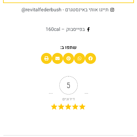
תייגו אותי באינסטגרם - revitalfederbush@
בפייסבוק – 160cal
שתפו ב:
5
דירוגים