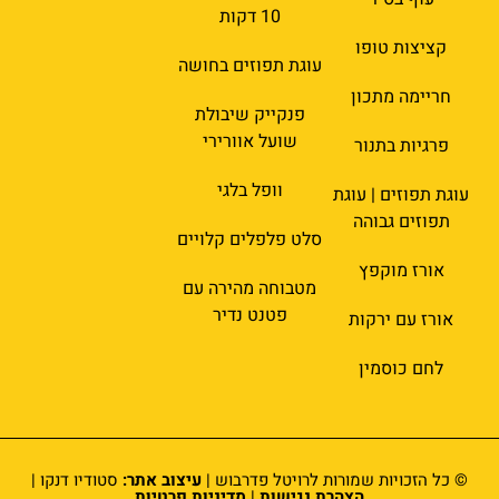
10 דקות
קציצות טופו
עוגת תפוזים בחושה
חריימה מתכון
פנקייק שיבולת
שועל אוורירי
פרגיות בתנור
וופל בלגי
עוגת תפוזים | עוגת
תפוזים גבוהה
סלט פלפלים קלויים
אורז מוקפץ
מטבוחה מהירה עם
פטנט נדיר
אורז עם ירקות
לחם כוסמין
© כל הזכויות שמורות לרויטל פדרבוש |
עיצוב אתר:
סטודיו דנקו |
הצהרת נגישות
|
מדיניות פרטיות