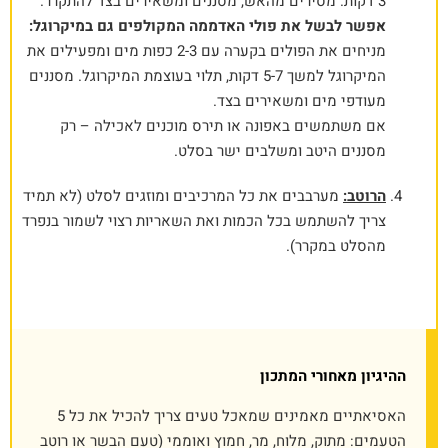
3 דקות. מסירים מהאש, מסננים ומשאירים בצד להתקרר.
אפשר לבשל את פולי האדממה המקולפים גם במיקרוגל:
מניחים את הפולים בקערה עם 2-3 כפות מים ומפעילים את
המיקרוגל למשך 5-7 דקות, תלוי בעוצמת המיקרוגל. מסננים
מעודפי מים ומשאירים בצד.
אם משתמשים באפונה או תירס מוכנים לאכילה – רק
מסננים היטב ומשלבים ישר בסלט.
הרוטב:
מערבבים את כל המרכיבים ומוזגים לסלט (לא תמיד
צריך להשתמש בכל הכמות ואת השאריות רצוי לשמור בנפרד
מהסלט במקרר).
ההיגיון מאחורי המתכון
האסיאתיים מאמינים שמאכל טעים צריך להכיל את כל 5
הטעמים: מתוק, מלוח, מר, חמוץ ואוממי (טעם הבשר או רוטב