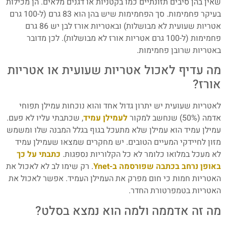
שאין בהן סיבים תזונתיים כמו בקטניות או דגנים מלאים. הן מכילות
בעיקר פחמימות. סך הפחמימות שיש בהן הוא 83 גרם (ל-100 גרם
אטריות שעועית לא מבושלות) ובאטריות אורז לבן יש 86 גרם
פחמימות (ל-100 גרם אטריות אורז לא מבושלות). לכן מדובר
באטריות שרובן פחמימות.
מה עדיף לאכול אטריות שעועית או אטריות
אורז?
לאטריות שעועית יש יתרון גדול אחד והוא נוכחות עמילן תפוחי
אדמה (50%) שנחשב למקור
לעמילן עמיד
, שכתבתי עליו לא פעם.
עמילן עמיד הוא עמילן שלא מתעכל בגוף בגלל המבנה שלו ומשמש
מזון לחיידקי המעיים הטובים. יש מחקרים שמצאו שעמילן עמיד
לא מעכל במלואו כלומר לא כל הקלוריות נספגות.
כתבתי על כך
באופן נרחב בכתבה שפורסמה ב-Ynet
. רק שימו לב לא לאכול את
האטריות חמות כי חום מפרק את העמילן העמיד. אפשר לאכול את
האטריות בטמפרטורת החדר.
מה זה אדממה ולמה הוא נמצא בסלט?