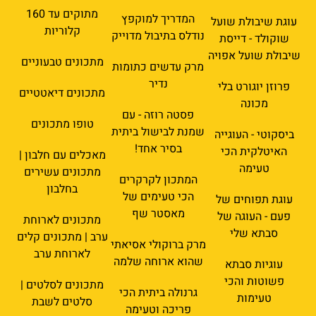
מתוקים עד 160
המדריך למוקפץ
עוגת שיבולת שועל
קלוריות
נודלס בתיבול מדוייק
שוקולד - דייסת
שיבולת שועל אפויה
מתכונים טבעוניים
מרק עדשים כתומות
נדיר
פרוזן יוגורט בלי
מתכונים דיאטטיים
מכונה
פסטה רוזה - עם
טופו מתכונים
שמנת לבישול ביתית
ביסקוטי - העוגייה
בסיר אחד!
האיטלקית הכי
מאכלים עם חלבון |
טעימה
מתכונים עשירים
המתכון לקרקרים
בחלבון
הכי טעימים של
עוגת תפוחים של
מאסטר שף
פעם - העוגה של
מתכונים לארוחת
סבתא שלי
ערב | מתכונים קלים
מרק ברוקולי אסיאתי
לארוחת ערב
שהוא ארוחה שלמה
עוגיות סבתא
פשוטות והכי
מתכונים לסלטים |
גרנולה ביתית הכי
טעימות
סלטים לשבת
פריכה וטעימה