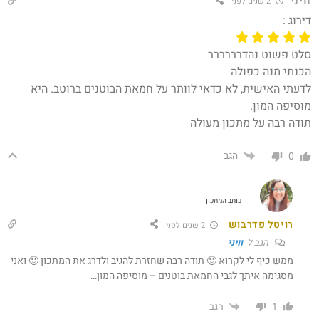
וויני
2 שנים לפני
דירוג :
סלט פשוט נהדרררררר
הכנתי מנה כפולה
לדעתי האישית, לא כדאי לוותר על חמאת הבוטנים ברוטב. היא
מוסיפה המון.
תודה רבה על מתכון מעולה
הגב
0
כותב המתכון
רויטל פדרבוש
2 שנים לפני
הגב ל
וויני
ממש כיף לי לקרוא 🙂 תודה רבה שחזרת להגיב ולדרג את המתכון 🙂 ואני
מסגימה איתך לגבי החמאת בוטנים – מוסיפה המון…
הגב
1