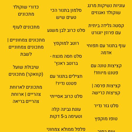
עוגיות נשיקות מרנג
כדורי שוקולד
סלמון בתנור הכי
שוקולד ואגוזים
מתכונים
טעים שיש
קסטה גלידה ביתית
מתכונים לעוף
סלט כרוב לבן משגע
עם פרוזן יוגורט
מתכונים צמחוניים |
רוטב למוקפץ
עוף בתנור עם תפוחי
מתכונים צמחוניים
אדמה
לשבת
סלט חסה מנצח -
ברוטב ראנץ׳
קציצות טונה עם
שיבולת שועל
פטנט מיוחד!
(קוואקר) מתכונים
חצילים בתנור עם
פטנט נדיר!
קציצות פרסה |
מתכונים לארוחת
קציצות כרישה
צהריים | ארוחת
סלט כרוב אסייתי
צהריים בריאה
סלט גזר נדיר
עוגת גבינה קלה
וטעימה ב-5 דקות
טופו מוקפץ
פלפל ממולא צמחוני
עוף בסיר