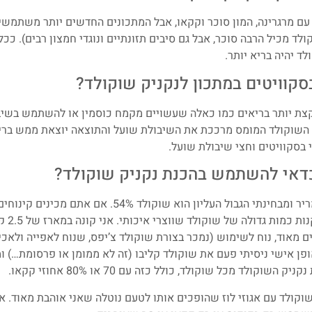
 עם מרגרינה, המון סוכר וקקאו, אבל המתכונים החדשים יותר משתמש
ולד מכיל הרבה סוכר, אבל גם סיבים תזונתיים ונוגדי חמצון רבים). 
ד יהיה בריא יותר.
קוויטים במתכון לנקניק שוקולד?
ת יותר בריאים כמו כאלה שעשויים מקמח כוסמין או להשתמש בשי
 השוקולד המומס מרככת את השיבולת שועל והתוצאה יוצאת ממש ברי
 בסקוויטים וחצי שיבולת שועל.
כדאי להשתמש בהכנת נקניק שוקולד?
אני לא כל כך אוהבת שוקולד מריר ומבחינתי הגבול העליון ה
– ממליצה 
 מאוד, נוח לשימוש (נמכר בצורת שוקולד צ’יפס, שנוח לאפייה ולאכיל
ן אישי ניסיתי פעם את שוקולד קליבו (זה לא ממומן או פרסומת…) ומא
קולד מכל שוקולד, כולל כזה עם 70 או 80% אחוזי קקאו.
שוקולד עם אגוזי לוז שהופכים אותו לטעם נוטלה שאני אוהבת מאוד. א