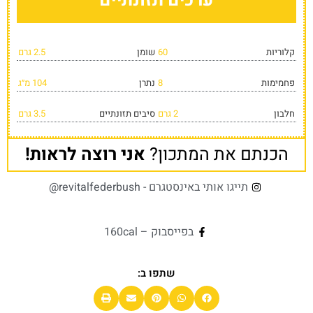
ערכים תזונתיים
קלוריות
60
שומן
2.5 גרם
פחמימות
8
נתרן
104 מ״ג
חלבון
2 גרם
סיבים תזונתיים
3.5 גרם
הכנתם את המתכון?
אני רוצה לראות!
תייגו אותי באינסטגרם - revitalfederbush@
בפייסבוק – 160cal
שתפו ב: