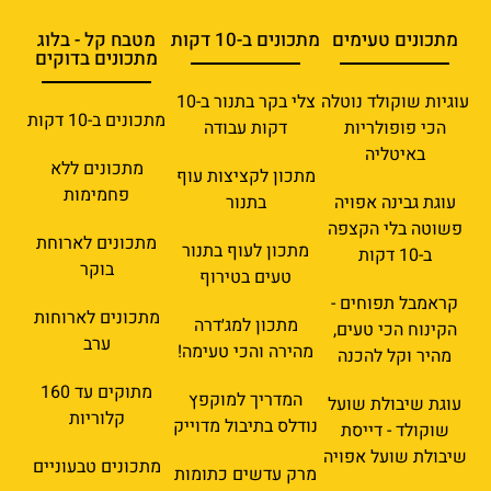
מתכונים טעימים
מתכונים ב-10 דקות
מטבח קל - בלוג
מתכונים בדוקים
עוגיות שוקולד נוטלה
צלי בקר בתנור ב-10
מתכונים ב-10 דקות
הכי פופולריות
דקות עבודה
באיטליה
מתכונים ללא
מתכון לקציצות עוף
פחמימות
עוגת גבינה אפויה
בתנור
פשוטה בלי הקצפה
מתכונים לארוחת
מתכון לעוף בתנור
ב-10 דקות
בוקר
טעים בטירוף
קראמבל תפוחים -
מתכונים לארוחות
מתכון למג׳דרה
הקינוח הכי טעים,
ערב
מהירה והכי טעימה!
מהיר וקל להכנה
מתוקים עד 160
המדריך למוקפץ
עוגת שיבולת שועל
קלוריות
נודלס בתיבול מדוייק
שוקולד - דייסת
שיבולת שועל אפויה
מתכונים טבעוניים
מרק עדשים כתומות