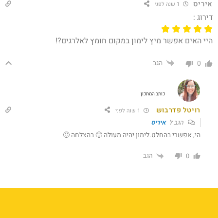
איריס
1 שנה לפני
דירוג :
היי האים אפשר מיץ לימון במקום חומץ לאלרגים?!
הגב
0
כותב המתכון
רויטל פדרבוש
1 שנה לפני
הגב ל
איריס
הי, אפשרי בהחלט.לימון יהיה מעולה 🙂 בהצלחה 🙂
הגב
0