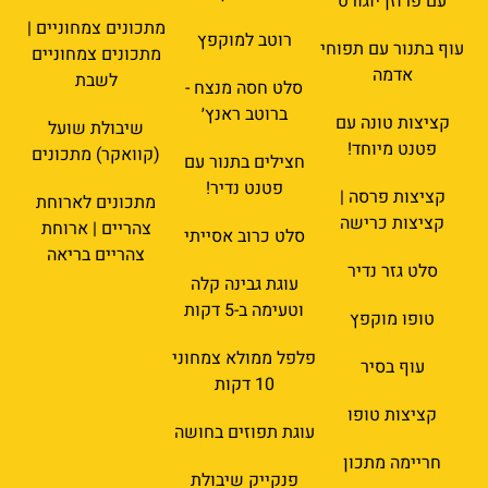
עם פרוזן יוגורט
מתכונים צמחוניים |
רוטב למוקפץ
עוף בתנור עם תפוחי
מתכונים צמחוניים
אדמה
לשבת
סלט חסה מנצח -
ברוטב ראנץ׳
קציצות טונה עם
שיבולת שועל
פטנט מיוחד!
(קוואקר) מתכונים
חצילים בתנור עם
פטנט נדיר!
קציצות פרסה |
מתכונים לארוחת
קציצות כרישה
צהריים | ארוחת
סלט כרוב אסייתי
צהריים בריאה
סלט גזר נדיר
עוגת גבינה קלה
וטעימה ב-5 דקות
טופו מוקפץ
פלפל ממולא צמחוני
עוף בסיר
10 דקות
קציצות טופו
עוגת תפוזים בחושה
חריימה מתכון
פנקייק שיבולת