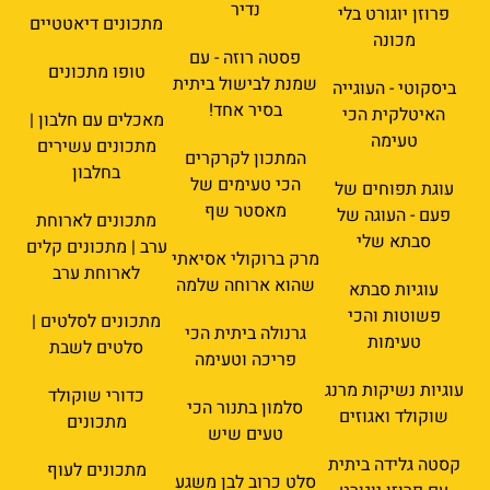
נדיר
פרוזן יוגורט בלי
מתכונים דיאטטיים
מכונה
פסטה רוזה - עם
טופו מתכונים
שמנת לבישול ביתית
ביסקוטי - העוגייה
בסיר אחד!
האיטלקית הכי
מאכלים עם חלבון |
טעימה
מתכונים עשירים
המתכון לקרקרים
בחלבון
הכי טעימים של
עוגת תפוחים של
מאסטר שף
פעם - העוגה של
מתכונים לארוחת
סבתא שלי
ערב | מתכונים קלים
מרק ברוקולי אסיאתי
לארוחת ערב
שהוא ארוחה שלמה
עוגיות סבתא
פשוטות והכי
מתכונים לסלטים |
גרנולה ביתית הכי
טעימות
סלטים לשבת
פריכה וטעימה
עוגיות נשיקות מרנג
כדורי שוקולד
סלמון בתנור הכי
שוקולד ואגוזים
מתכונים
טעים שיש
קסטה גלידה ביתית
מתכונים לעוף
סלט כרוב לבן משגע