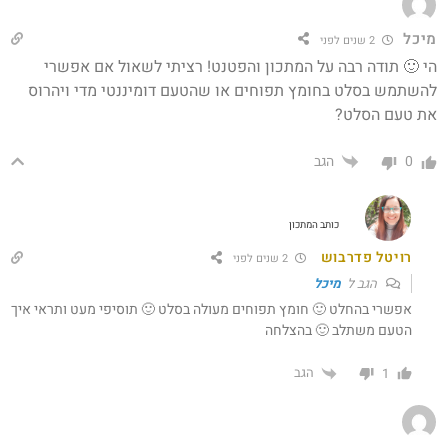
מיכל
2 שנים לפני
הי 🙂 תודה רבה על המתכון והפטנט! רציתי לשאול אם אפשרי
להשתמש בסלט בחומץ תפוחים או שהטעם דומיננטי מדי ויהרוס
את טעם הסלט?
הגב
0
כותב המתכון
רויטל פדרבוש
2 שנים לפני
הגב ל
מיכל
אפשרי בהחלט 🙂 חומץ תפוחים מעולה בסלט 🙂 תוסיפי מעט ותראי איך
הטעם משתלב 🙂 בהצלחה
הגב
1