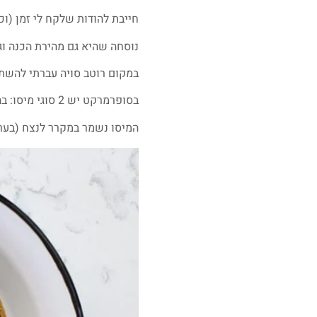
חייבת להודות שלקח לי זמן (וכ
נוסחה שהיא גם מהירת הכנה וג
במקום רוטב סויה עברתי להשת
בסופרמרקט יש 2 סוגי מיסו: בהיר וכהה. למנה הזו מתאים הבהיר.
המיסו נשמר במקרר לנצח (בער