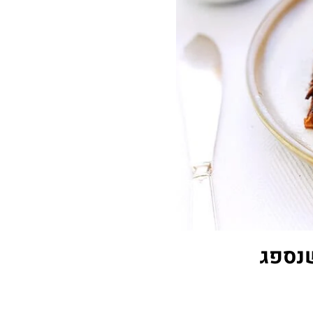
שנספג