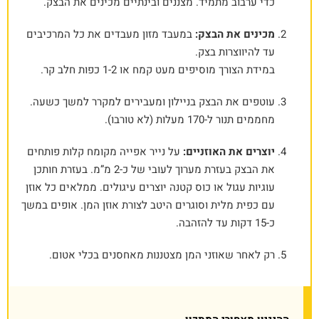
כדי ערבוב מתמיד. מצננים ובינתיים מכינים את הבצק.
מכינים את הבצק:
במעבד מזון מעבדים את כל המרכיבים
עד להיווצרות בצק.
במידת הצורך מוסיפים מעט קמח או 1-2 כפות חלב קר.
עוטפים את הבצק בניילון ומעבירים למקרר למשך כשעה.
מחממים תנור ל-170 מעלות (לא טורבו).
יוצרים את האוזניים:
על נייר אפייה מקומח קלות פותחים
את הבצק בעזרת מערוך לעובי של כ-2 מ”מ. בעזרת חותכן
עוגיות עגול או כוס קטנה יוצרים עיגולים. ממלאים כל אוזן
עם כפית מלית וסוגרים היטב לצורת אוזן המן. אופים במשך
כ-15 דקות עד להזהבה.
רק לאחר שאוזני המן מצטננות מאחסנים בכלי אטום.