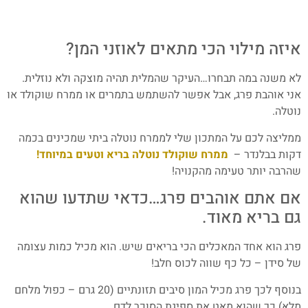
איזה מילוי הכי מתאים לאוזני המן?
לא משנה במה תבחרו…העיקר שהמלית תהיה מוצקה ולא נוזלית.
אני אוהבת פרג, אבל אפשר להשתמש בתמרים או ממרח שוקולד או
נוטלה.
ממליצה לכם על המתכון שלי לממרח נוטלה ביתי שמכינים בכמה
דקות בבלנדר –
ממרח שוקולד נוטלה בריא וטעים במיוחד!
שהרבה יותר טעימה מהקנויה!
אם אתם אוהבים פרג…כדאי שתדעו שהוא
גם בריא מאוד.
פרג הוא אחד המאכלים הכי בריאים שיש. הוא מכיל כמות עצומה
של סידן – כל כף שווה לכוס חלב!
בנוסף לכך פרג מכיל המון סיבים תזונתיים (20 גרם – כפול מלחם
מלא) כך שהוא מאט את ספיגת הסוכר לדם.