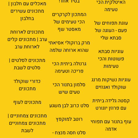
בסיר אחד!
האיטלקית הכי
מאכלים עם חלבון |
טעימה
מתכונים עשירים
המתכון לקרקרים
בחלבון
הכי טעימים של
עוגת תפוחים של
מאסטר שף
פעם - העוגה של
מתכונים לארוחת
סבתא שלי
ערב | מתכונים קלים
מרק ברוקולי אסיאתי
לארוחת ערב
שהוא ארוחה שלמה
עוגיות סבתא
פשוטות והכי
מתכונים לסלטים |
גרנולה ביתית הכי
טעימות
סלטים לשבת
פריכה וטעימה
עוגיות נשיקות מרנג
כדורי שוקולד
סלמון בתנור הכי
שוקולד ואגוזים
מתכונים
טעים שיש
קסטה גלידה ביתית
מתכונים לעוף
סלט כרוב לבן משגע
עם פרוזן יוגורט
מתכונים צמחוניים |
רוטב למוקפץ
עוף בתנור עם תפוחי
מתכונים צמחוניים
אדמה
לשבת
סלט חסה מנצח -