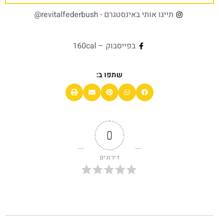
תייגו אותי באינסטגרם - revitalfederbush@
בפייסבוק – 160cal
שתפו ב:
0
דירוגים