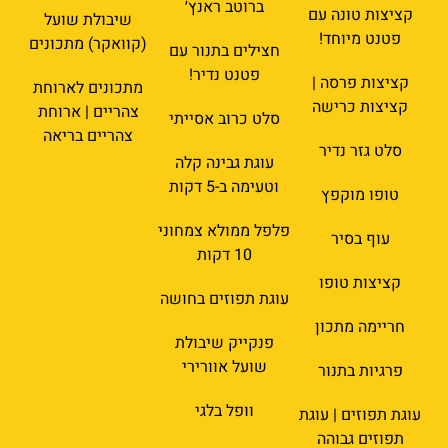
ברוטב ראנץ׳
קציצות טונה עם
שיבולת שועל
פטנט מיוחד!
(קוואקר) מתכונים
חצילים בתנור עם
פטנט נדיר!
קציצות פרסה |
מתכונים לארוחת
קציצות כרישה
צהריים | ארוחת
סלט כרוב אסייתי
צהריים בריאה
סלט גזר נדיר
עוגת גבינה קלה
וטעימה ב-5 דקות
טופו מוקפץ
פלפל ממולא צמחוני
עוף בסיר
10 דקות
קציצות טופו
עוגת תפוזים בחושה
חריימה מתכון
פנקייק שיבולת
שועל אוורירי
פרגיות בתנור
וופל בלגי
עוגת תפוזים | עוגת
תפוזים גבוהה