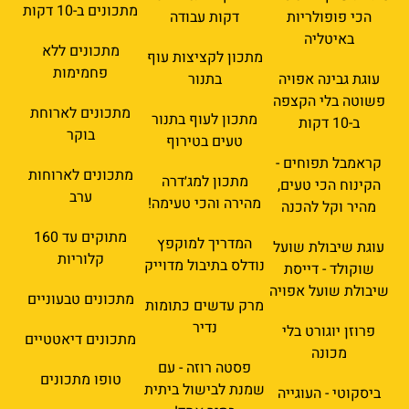
מתכונים ב-10 דקות
הכי פופולריות
דקות עבודה
באיטליה
מתכונים ללא
מתכון לקציצות עוף
פחמימות
עוגת גבינה אפויה
בתנור
פשוטה בלי הקצפה
מתכונים לארוחת
מתכון לעוף בתנור
ב-10 דקות
בוקר
טעים בטירוף
קראמבל תפוחים -
מתכונים לארוחות
מתכון למג׳דרה
הקינוח הכי טעים,
ערב
מהירה והכי טעימה!
מהיר וקל להכנה
מתוקים עד 160
המדריך למוקפץ
עוגת שיבולת שועל
קלוריות
נודלס בתיבול מדוייק
שוקולד - דייסת
שיבולת שועל אפויה
מתכונים טבעוניים
מרק עדשים כתומות
נדיר
פרוזן יוגורט בלי
מתכונים דיאטטיים
מכונה
פסטה רוזה - עם
טופו מתכונים
שמנת לבישול ביתית
ביסקוטי - העוגייה